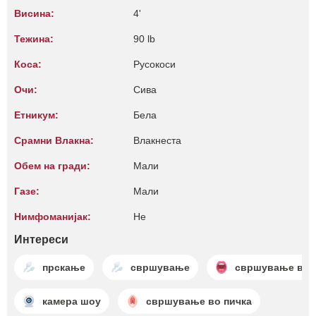
Висина:
4'
Тежина:
90 lb
Коса:
Русокоси
Очи:
Сива
Етникум:
Бела
Срамни Влакна:
Влакнеста
Обем на гради:
Мали
Газе:
Мали
Нимфоманијак:
Не
Интереси
прскање
свршување
свршување во 
камера шоу
свршување во пичка