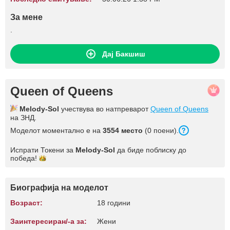
За мене
.
Дај Бакшиш
Queen of Queens
Melody-Sol
учествува во натпреварот
Queen of Queens
на ЗНД.
Моделот моментално е на
3554 место
(0 поени).
Испрати Токени за
Melody-Sol
да биде поблиску до
победа!
Биографија на моделот
Возраст:
18 години
Заинтересиран/-а за:
Жени