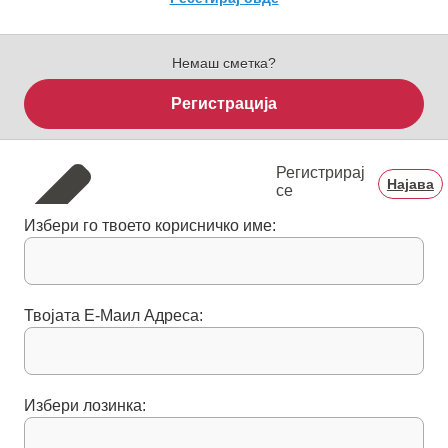
Немаш сметка?
Регистрација
Регистрирај
Најава
се
Избери го твоето корисничко име:
Твојата E-Mаил Aдреса:
Избери лозинка: