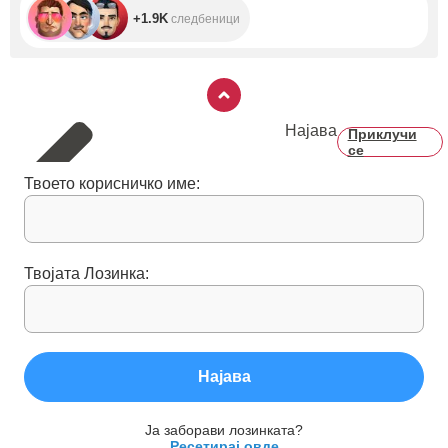
+1.9K
следбеници
Најава
Приклучи
се
Твоето корисничко име:
Твојата Лозинка:
Најава
Ја заборави лозинката?
Ресетирај овде