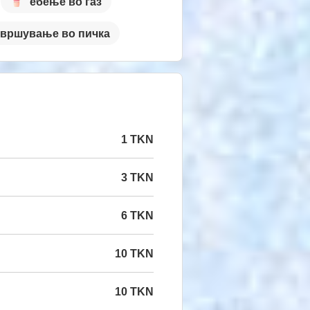
ебење во газ
свршување во пичка
1 TKN
3 TKN
6 TKN
10 TKN
10 TKN