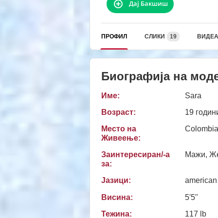
Дај Бакшиш
ПРОФИЛ
СЛИКИ
19
ВИДЕ
Биографија на мод
Име:
Sara
Возраст:
19 годин
Место на
Colombia
Живеење:
Заинтересиран/-а
Мажи, Же
за:
Јазици:
american
Висина:
5'5"
Тежина:
117 lb