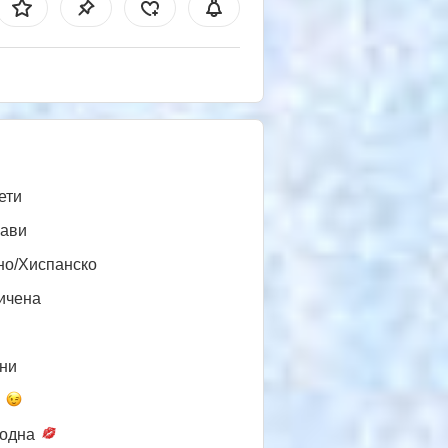
ети
ави
но/Хиспанско
ичена
ни
а
одна