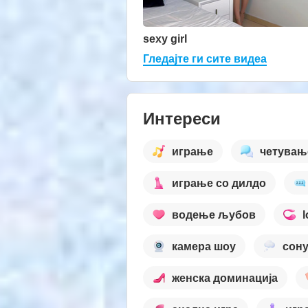
sexy girl
Гледајте ги сите видеа
Интереси
играње
четувањ
играње со дилдо
водење љубов
камера шоу
сон
женска доминација