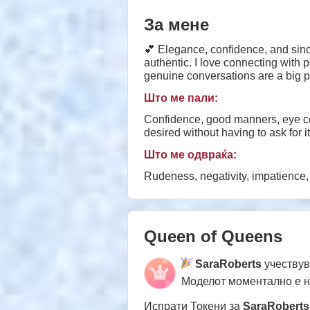
За мене
💕 Elegance, confidence, and sinc
authentic. I love connecting with
genuine conversations are a big
together. 💕
Што ме пали:
Confidence, good manners, eye contact, and a ma
desired without having to ask for i
Што ме одвраќа:
Queen of Queens
SaraRoberts
учествув
Моделот моментално е 
Испрати Токени за
SaraRoberts