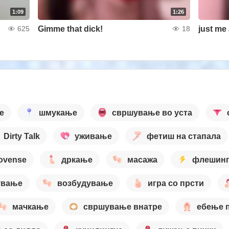
1:09
1:26
Gimme that dick!
just me
625
18
е
шмукање
свршување во уста
Dirty Talk
уживање
фетиш на стапала
lovense
дркање
масажа
флешин
ување
возбудување
игра со прсти
мачкање
свршување внатре
ебење 