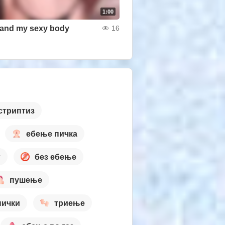
1:00
 and my sexy body
16
стриптиз
ебење пичка
г
без ебење
пушење
пички
триење