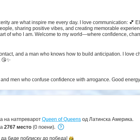
erity are what inspire me every day. I love communication: 💕 E
 people, sharing positive vibes, and creating memorable experie
 part of who I am. Welcome to my world—where confidence, cha
n who knows how to build anticipation. I love chemistry, teasing, and feeling
t 😘✨
Rudeness, negativity, impatience, an
а на натпреварот
Queen of Queens
од Латинска Америка.
на
2767 место
(0 поени).
да биде поблиску до
победа!