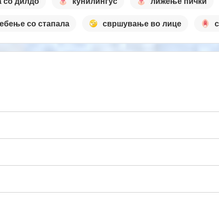
а со дилдо
кунилингус
лижење пички
ебење со стапала
свршување во лице