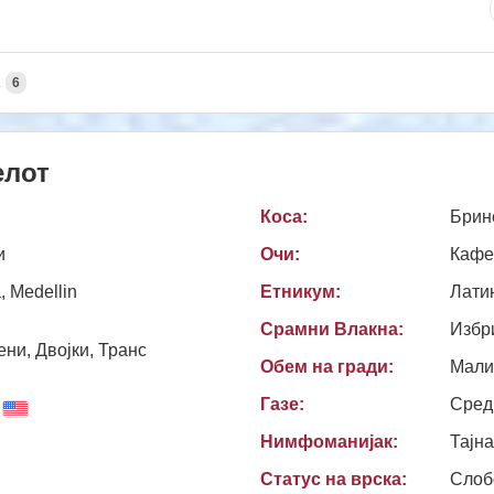
А
6
елот
Коса:
Брин
и
Очи:
Кафе
, Medellin
Етникум:
Лати
Срамни Влакна:
Избр
ни, Двојки, Транс
Обем на гради:
Мали
Газе:
Сред
Нимфоманијак:
Тајн
Статус на врска:
Слоб