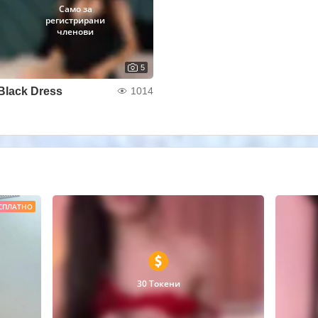
Само за
регистрирани
членови
5
Black Dress
1014
СПЛАТНО
30 Токени