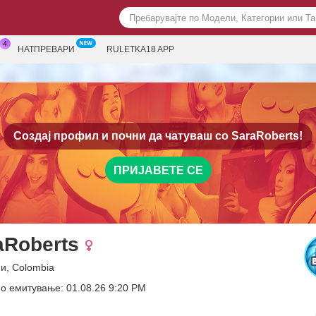
НАТПРЕВАРИ
RULETKA18 APP
Создај профил и почни да чатуваш со
SaraRoberts!
ПРИЈАВЕТЕ СЕ
aRoberts
и, Colombia
о емитување: 01.08.26 9:20 PM