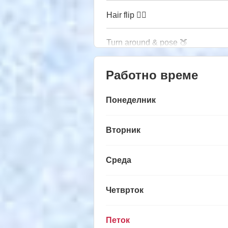
Hair flip 💁‍♀️
Turn around & pose 🍑
Работно време
Понеделник
Вторник
Среда
Четврток
Петок