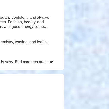
legant, confident, and always
nces. Fashion, beauty, and
rm, and good energy come
d men who confuse confidence with arrogance. Good energy is sexy. Bad manners aren't 💋