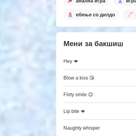
анална игра
игр
ебење со дилдо
Мени за бакшиш
Hey 💋
Blow a kiss 😘
Flirty smile 😉
Lip bite 💋
Naughty whisper